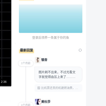
登录后领养一条属于你的鱼
最新回复
银杏
1个月前
图片刷不出来，不过光看文
字就觉得血压上来了……前
两年飞一次往返也就多交几
2:36
十块，现在动不动就是机票
比机票还贵的机建燃油费，让年轻人破防了
价格...
美杜莎
1个月前