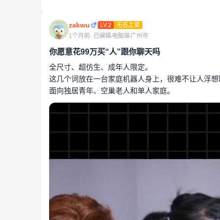
zakwu
LV.2
无名之辈
1个月前
· 已编辑
电脑端
广州市
你愿意花99万买“人”跟你聊天吗
全尺寸、超仿生、成年人限定。
这几个词放在一台家庭机器人身上，很难不让人浮想
面向独居青年、空巢老人和单人家庭。