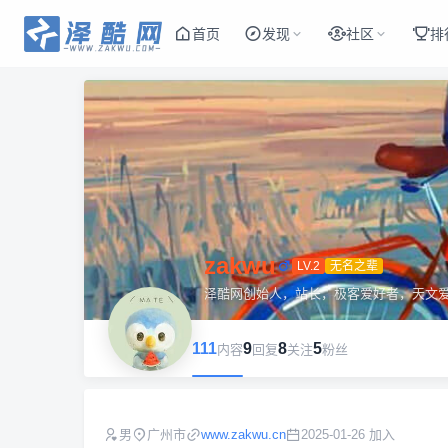
首页
发现
社区
排
zakwu
LV.2
无名之辈
泽酷网创始人，站长，极客爱好者，天文
111
9
8
5
内容
回复
关注
粉丝
男
广州市
www.zakwu.cn
2025-01-26 加入