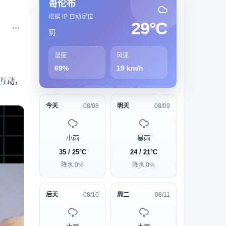
哥伦布
根据 IP 自动定位
29°C
阴
湿度
风速
69%
19 km/h
互动，
今天
08/08
明天
08/09
小雨
暴雨
35 / 25°C
24 / 21°C
降水 0%
降水 0%
后天
08/10
周二
08/11