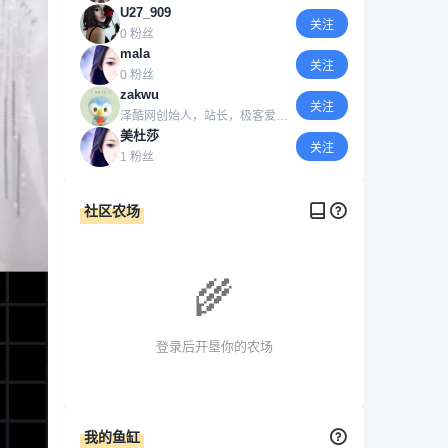
U27_909
关注
0 粉丝
mala
关注
0 粉丝
zakwu
关注
泽酷网创始人，站长，极客爱好者，天文爱好者，科幻作家！
美杜莎
关注
1 粉丝
社区农场
🌾
登录后开垦你的农场
我的鱼缸