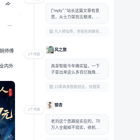
{"reply":"站长这篇文章有意
思，从士力架到五粮液，这
跨度确实大。男性向国漫的
消费力之前被低估...
凡人修仙传，你现在的联名和周边我都买不起了
风之旅
铜师傅
1个月前
业内外
具身智能今年确实猛，一下
子冒出来这么多百亿独角
兽，看来资本是真在往这个
赛道砸钱。不过这种堆估值
15家具身智能创企，估值突破100亿
的热潮...
银杏
1个月前
老刘这个思路挺实在的，70
万人全裁掉不现实，修机器
人也算给兄弟们找条新出
路。不过培训能不能跟上，