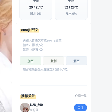
中雨
中雨
29 / 25°C
32 / 26°C
降水 0%
降水 0%
emoji 密文
加密
复制
解密
推荐关注
换一批
U28_590
关注
0 粉丝