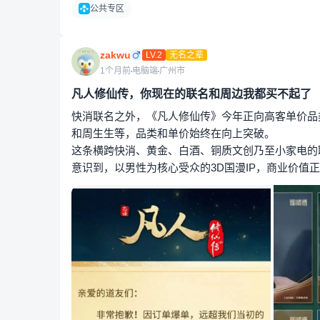
公共专区
zakwu
LV.2
无名之辈
1个月前
电脑端
广州市
凡人修仙传，你现在的联名和周边我都买不起了
快消联名之外，《凡人修仙传》今年正向高客单价品
和周生生等，品类和单价始终在向上突破。
这条横跨快消、黄金、白酒、铜质文创乃至小家电的
意识到，以男性为核心受众的3D国漫IP，商业价值