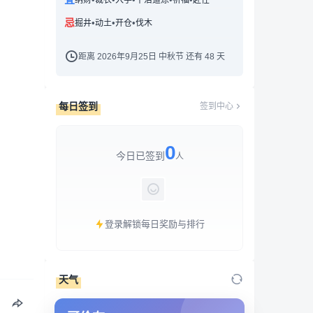
纳财
裁衣
入学
平治道涂
祈福
赴任
忌
•
•
•
掘井
动土
开仓
伐木
距离 2026年9月25日 中秋节 还有 48 天
每日签到
签到中心
0
今日已签到
人
登录解锁每日奖励与排行
天气