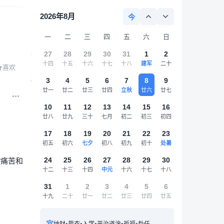
2026年8月
今
一
二
三
四
五
六
日
27
28
29
30
31
1
2
十四
十五
十六
十七
十八
建军
二十
喜欢
3
4
5
6
7
8
9
廿一
廿二
廿三
廿四
立秋
廿六
廿七
10
11
12
13
14
15
16
廿八
廿九
三十
七月
初二
初三
初四
17
18
19
20
21
22
23
初五
初六
七夕
初八
初九
初十
处暑
24
25
26
27
28
29
30
用“痛苦和
十二
十三
十四
中元
十六
十七
十八
31
1
2
3
4
5
6
十九
二十
廿一
廿二
廿三
廿四
廿五
宜
•
•
•
•
•