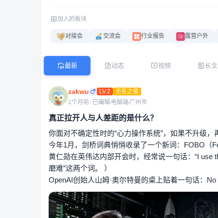
加入的板块
对接会
交流会
行业报告
露营户外
最新
动态
视频
长文
zakwu
LV.2
无名之辈
1个月前
· 已编辑
电脑端
广州市
真正拉开人与人差距的是什么？
你面对不确定性时的“心力操作系统”，如果不升级，
今年1月，剑桥词典悄悄收录了一个新词：FOBO（Fear o
黄仁勋在英伟达内部开会时，经常说一句话：“I use the phrase
磨难”这两个词。 ）
OpenAI创始人山姆·奥尔特曼的桌上贴着一句话：No one 