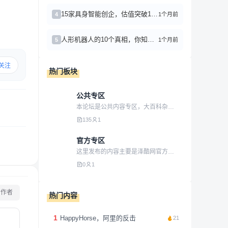
15家具身智能创企，估值突破100亿
1个月前
4
人形机器人的10个真相，你知道几个？
1个月前
5
关注
热门板块
公共专区
本论坛是公共内容专区，大百科杂货铺，总有你喜欢的！
135
1
官方专区
这里发布的内容主要是泽酷网官方动态信息，具有权威性！真实性！
0
1
看作者
热门内容
1
HappyHorse，阿里的反击
21