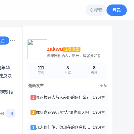
搜索
登录
关注
zakwu
无名之辈
泽酷网创始人，站长，极客爱好者，天文爱好者，科幻作家！
嘉年华
111
5
8
发布
粉丝
关注
球总决
最新发布
更多
游戏线
真正拉开人与人差距的是什么？
1个月前
1
你愿意花99万买“人”跟你聊天吗
1个月前
2
凡人修仙传，你现在的联名和周边我都买不起了
1个月前
3