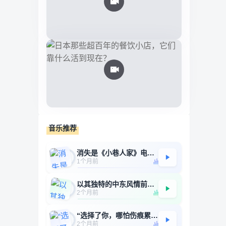
音乐推荐
消失是《小巷人家》电视剧主题曲，由高姗作词作曲，苏运莹演唱。
1个月前
以其独特的中东风情前奏和绵延不绝、略带哀婉的旋律而著称，歌词唯美且富有哲理意蕴
2个月前
“选择了你，哪怕伤痕累累也不后悔”
2个月前