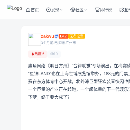
首页
发现
社区
排行榜
互
zakwu
LV.2
无名之辈
3个月前
电脑端
广州市
热度 5
10
鹰角网络《明日方舟》“音律联觉”专场演出，在梅赛
“星铁LAND”也在上海世博展览馆举办，188元的
赛在东方体育中心开战，北外滩巨型狂欢装置快闪也
一个巨量的产业正在起跑，一个超体量的下一代娱乐消
下梦，终于要大成了？