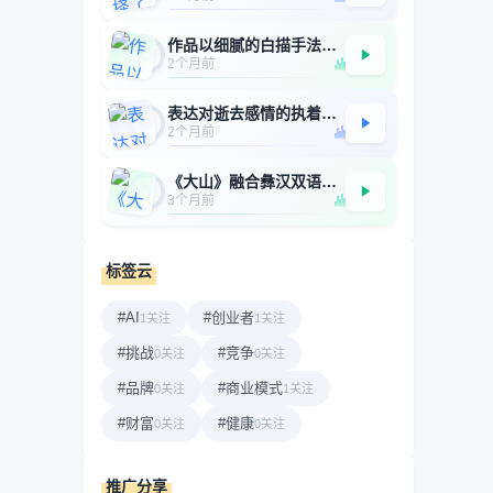
作品以细腻的白描手法勾勒出一幅充满乡土气息与童年记忆的画卷，将个体成长过程中的失去与眷恋娓娓道来。歌曲摒弃了宏大叙事与激烈宣泄，转而以“风”为情感载体，在克制的表达中完成了一次关于时光、亲情与生命和解...
2个月前
表达对逝去感情的执着与不舍； 描绘“默契崩塌”“心事锁上”“回忆吞没”等情感困境； 反复出现“求你别丢下我”“因为我欠你太多”等直白情感诉求。
2个月前
《大山》融合彝汉双语歌词，运用呼麦等民族音乐元素。整张专辑《雪子十二支》词曲皆由沈学风一人创作，其作为彝族音乐创作人，在专辑的立意中以众多彝族神话中的生灵起源作为创作的切入点，构建了神秘宏大的彝族世界...
3个月前
标签云
#AI
#创业者
1关注
1关注
#挑战
#竞争
0关注
0关注
#品牌
#商业模式
0关注
1关注
#财富
#健康
0关注
0关注
推广分享