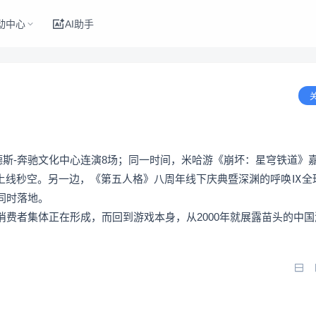
动中心
AI助手
德斯-奔驰文化中心连演8场；同一时间，米哈游《崩坏：星穹铁道》
门票上线秒空。另一边，《第五人格》八周年线下庆典暨深渊的呼唤Ⅸ全
同时落地。
费者集体正在形成，而回到游戏本身，从2000年就展露苗头的中国