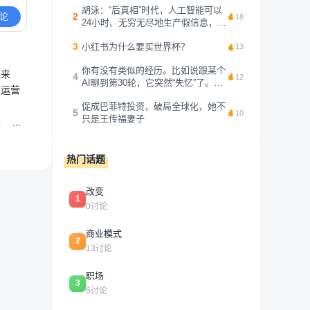
胡泳：“后真相”时代，人工智能可以
2
论
18
24小时、无穷无尽地生产假信息，鉴
别起来太难了，与其想如何搞清楚信
3
小红书为什么要买世界杯？
息的真假，不如换一个原则。我的抖
13
音主页上写了一句话：“注意力不是
你有没有类似的经历。比如说跟某个
免费资源，而是人类最后的抵抗。”
上来
4
12
AI聊到第30轮，它突然“失忆”了。你
我觉...
，运营
前面刚说过的需求，它转头就忘得一
促成巴菲特投资，破局全球化，她不
干二净。你用Claude写了一下午代
5
10
只是王传福妻子
码，第二天重新打开，它对昨天的任
0
务毫无印象，你问它某个代码，它...
热门话题
改变
1
0讨论
商业模式
2
13讨论
职场
3
6讨论