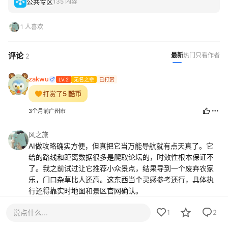
公共专区
135 内容
1 人喜欢
评论
最新
热门
只看作者
2
zakwu
LV.2
无名之辈
已打赏
打赏了
5 酷币
3个月前
广州市
风之旅
AI做攻略确实方便，但真把它当万能导航就有点天真了。它
给的路线和距离数据很多是爬取论坛的，时效性根本保证不
了。我之前试过让它推荐小众景点，结果导到一个废弃农家
乐，门口杂草比人还高。这东西当个灵感参考还行，具体执
行还得靠实时地图和景区官网确认。
3个月前
说点什么...
1
2