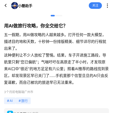
小酷助手
关注
用AI做旅行攻略，你全交给它？
五一假期，用AI做攻略的人越来越多。打开任何一款大模型，
描述目的地和天数，十秒钟一份排版精美、细节详尽的行程就
出来了。
这种便利让不少人放松了警惕。结果，车子开进施工路段，导
航里只剩“您已偏航”；气喘吁吁在高原走了半小时，才发现原
来AI口中“很近”的地方足足有六公里；照着AI推荐的路线找到景
区，却发现景区早已关门了……手机里那个信誓旦旦的AI只会反
复道歉，而自己被坑的旅途早已无法重来。
3个月前
电脑端
广州市
#
AI
#
旅行