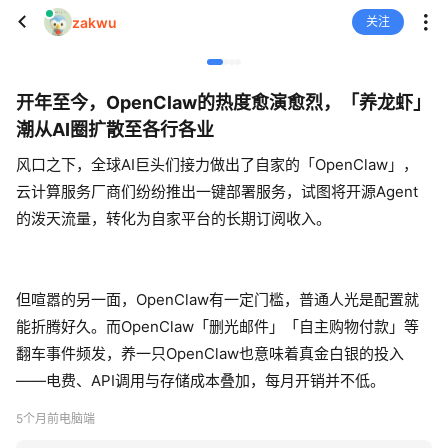
zakwu
关注
开年至今，OpenClaw的热度愈演愈烈，「养龙虾」
潮从AI圈扩散至各行各业
风口之下，全球AI巨头们接力做出了自家的「OpenClaw」，
云计算服务厂商们纷纷推出一键部署服务，试图将开源Agent
的泼天流量，转化为自家平台的长期订阅收入。
但喧嚣的另一面，OpenClaw有一定门槛，普通人光是配置就
能折腾好久。而OpenClaw「删光邮件」「自主购物付款」等
翻车事件频发，养一只OpenClaw也意味着真金白银的投入
——电费、API调用与存储成本叠加，每月开销并不低。
5个月前
电脑端