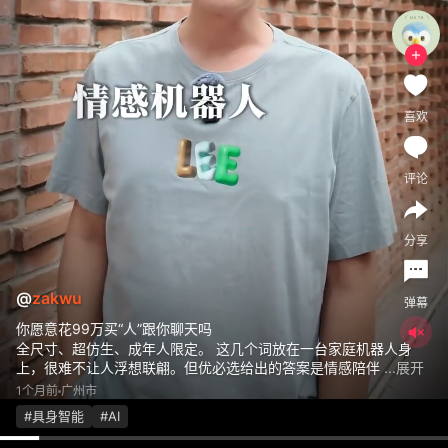
喜欢
评论
分享
@
zakwu
弹幕
你愿意花99万买“人”跟你聊天吗
全尺寸、超仿生、成年人限定。 这几个词放在一台家庭机器人身
上，很难不让人浮想联翩。但优必选给出的答案是情感陪伴
...展开
1个月前
广州市
#具身智能
#AI