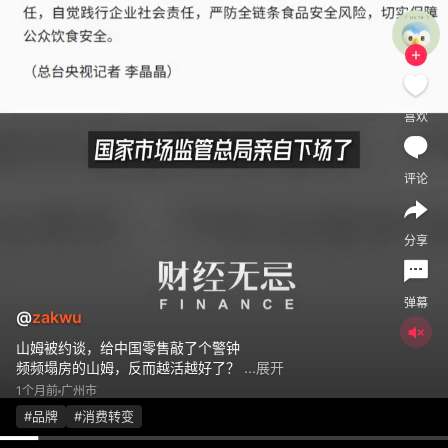
喜欢
评论
分享
弹幕
@
zakwu
山姆被约谈，给中国零售敲了个警钟
频频塌房的山姆，反而越活越好了？
...展开
1个月前
广州市
#品牌
#消费转变