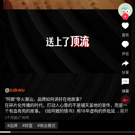
喜欢
评论
分享
@
zakwu
弹幕
“阿嬷”带火潮汕，品牌如何讲好在地故事？
在碎片化传播的时代，打动人心靠的不是铺天盖地的宣传，而是一
个有血有肉的故事。《给阿嬷的情书》用18年虚构的侨批延
...展开
1个月前
广州市
#品牌
#财富
#商业模式