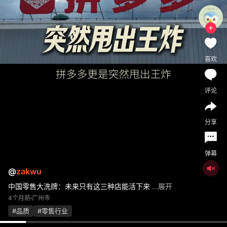
喜欢
评论
分享
弹幕
@
zakwu
中国零售大洗牌：未来只有这三种店能活下来
...展开
4个月前
广州市
#品质
#零售行业