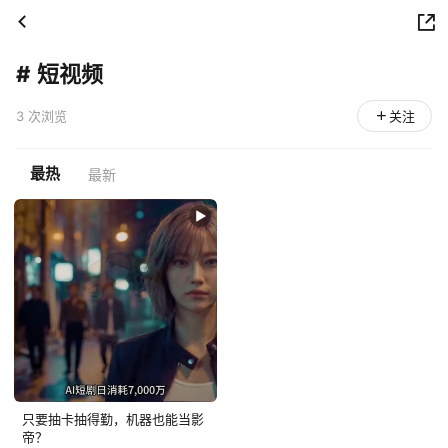
#
短视频
3 次浏览
关注
最热
最新
只要抽卡抽得勤，机器也能当影
帝？