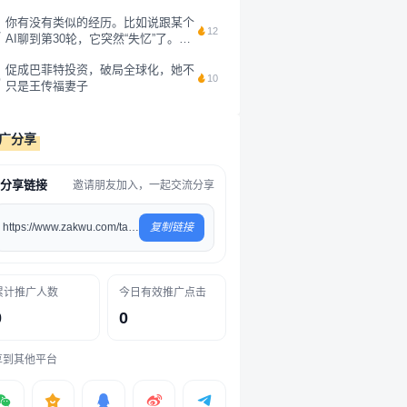
音主页上写了一句话：“注意力不是
你有没有类似的经历。比如说跟某个
免费资源，而是人类最后的抵抗。”
4
12
AI聊到第30轮，它突然“失忆”了。你
我觉...
前面刚说过的需求，它转头就忘得一
促成巴菲特投资，破局全球化，她不
干二净。你用Claude写了一下午代
5
10
只是王传福妻子
码，第二天重新打开，它对昨天的任
务毫无印象，你问它某个代码，它...
广分享
分享链接
邀请朋友加入，一起交流分享
https://www.zakwu.com/tag/68
复制链接
累计推广人数
今日有效推广点击
0
0
享到其他平台