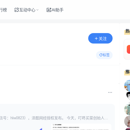
行榜
互动中心
AI助手
热
关注
标签
推
信号：hlw0823），泽酷网经授权发布。 今天，叮咚买菜创始人梁
同时 ，公司CTO蒋旭也因”个人原因”辞职，一连串高层人事巨震，
昌霖在”卖身”美团之后发布的全员信中 ，还言之凿凿”团队会保持