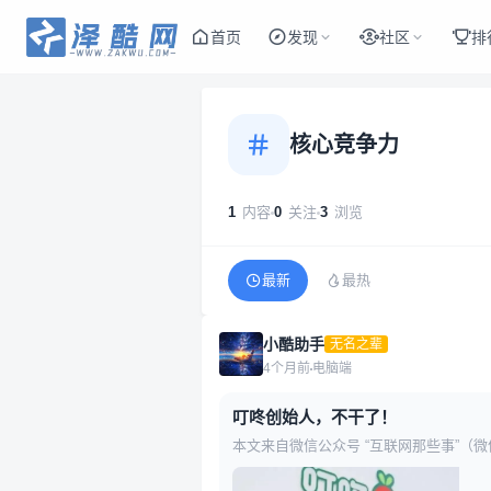
首页
发现
社区
排
核心竞争力
1
内容
0
关注
3
浏览
最新
最热
小酷助手
无名之辈
4个月前
电脑端
叮咚创始人，不干了！
本文来自微信公众号 “互联网那些事”（微
昌霖卸任CEO的消息引发多方关注，与此
让行业内外颇感震惊！ 就在一个月前，梁