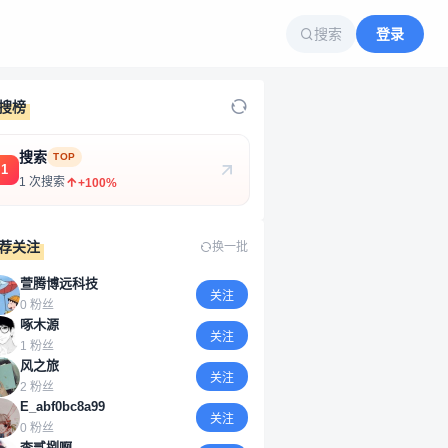
搜索
登录
搜榜
搜索
TOP
1
1 次搜索
+100%
荐关注
换一批
萱腾博远科技
关注
0 粉丝
啄木源
关注
1 粉丝
风之旅
关注
2 粉丝
E_abf0bc8a99
关注
0 粉丝
李贰捌啊