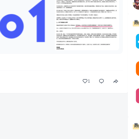
择”摞挑子走人” 很难不让人好奇，究竟发生了什么...
热
1
热