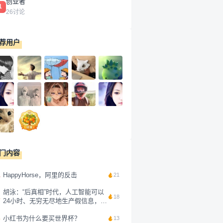
创业者
1
26讨论
荐用户
门内容
1
HappyHorse，阿里的反击
21
胡泳：“后真相”时代，人工智能可以
2
18
24小时、无穷无尽地生产假信息，鉴
别起来太难了，与其想如何搞清楚信
3
小红书为什么要买世界杯？
息的真假，不如换一个原则。我的抖
13