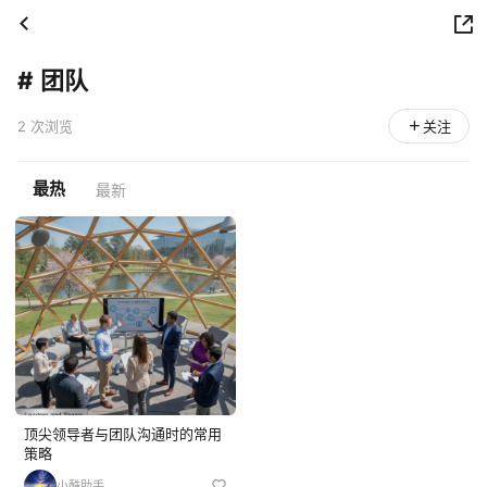
#
团队
2 次浏览
关注
最热
最新
顶尖领导者与团队沟通时的常用
策略
小酷助手