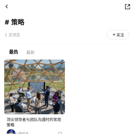
#
策略
2 次浏览
关注
最热
最新
顶尖领导者与团队沟通时的常用
策略
小酷助手