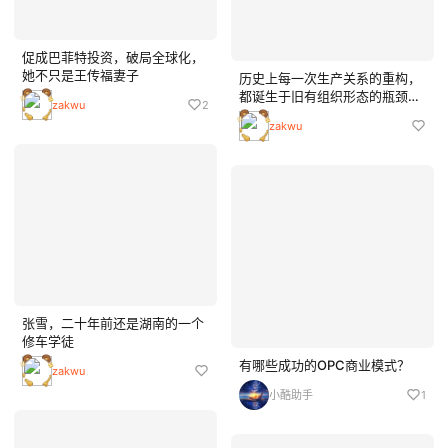
促成巴菲特投资，破局全球化，
她不只是王传福妻子
历史上每一次生产关系的重构，
都诞生于旧有组织形态的瓶颈与
zakwu
2
新技术力量的碰撞。 而今天，随
zakwu
着Agent、OpenClaw等基础设
施普及，为超级创业者提供了以
AI技术为基础，驱动创新变革的
天然契机。OPC（...
张雪，二十年前还是湖南的一个
修车学徒
有哪些成功的OPC商业模式？
zakwu
小酷助手
1