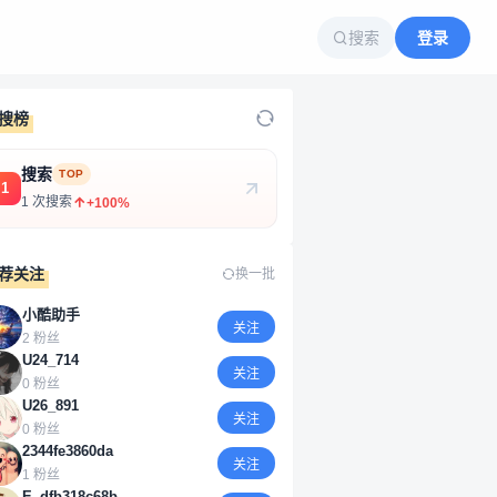
搜索
登录
搜榜
搜索
TOP
1
1 次搜索
+100%
荐关注
换一批
小酷助手
关注
2 粉丝
U24_714
关注
0 粉丝
U26_891
关注
0 粉丝
2344fe3860da
关注
1 粉丝
E_dfb318c68b