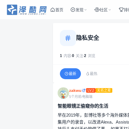
首页
发现
社区
排
隐私安全
1
内容
0
关注
2
浏览
最新
最热
zakwu
LV.2
无名之辈
5个月前
电脑端
智能眼镜正偷窥你的生活
早在2019年，彭博社等多个海外媒
集用户的录音，以改进Alexa、Assi
技巨头支付天价赔偿了事。 如果不