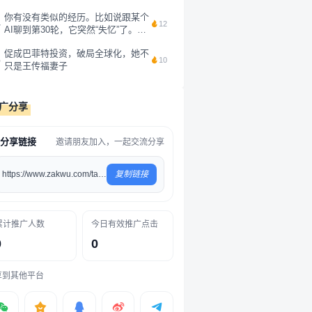
音主页上写了一句话：“注意力不是
你有没有类似的经历。比如说跟某个
免费资源，而是人类最后的抵抗。”
4
12
AI聊到第30轮，它突然“失忆”了。你
我觉...
前面刚说过的需求，它转头就忘得一
促成巴菲特投资，破局全球化，她不
干二净。你用Claude写了一下午代
5
10
只是王传福妻子
码，第二天重新打开，它对昨天的任
务毫无印象，你问它某个代码，它...
广分享
分享链接
邀请朋友加入，一起交流分享
https://www.zakwu.com/tag/51
复制链接
累计推广人数
今日有效推广点击
0
0
享到其他平台