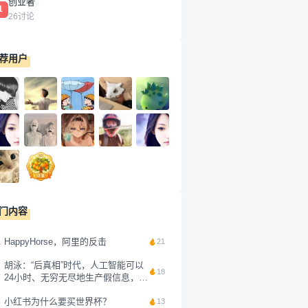
创业者
1
26讨论
荐用户
门内容
1
HappyHorse，阿里的反击
21
胡泳：“后真相”时代，人工智能可以
2
18
24小时、无穷无尽地生产假信息，鉴
别起来太难了，与其想如何搞清楚信
3
小红书为什么要买世界杯？
息的真假，不如换一个原则。我的抖
13