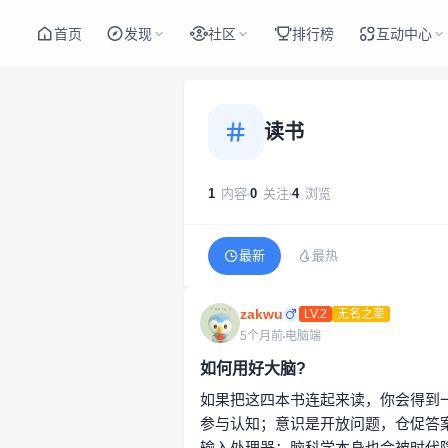
首页
发现
社区
排
读书
1
内容
0
关注
4
浏览
最新
最热
zakwu
LV.2
无名之辈
5个月前
电脑端
如何用好大脑?
如果把这四本书连起来读，你会得到
参与认知；意识是开放问题，仓促答
输入处理器；脑科学本身也会被时代