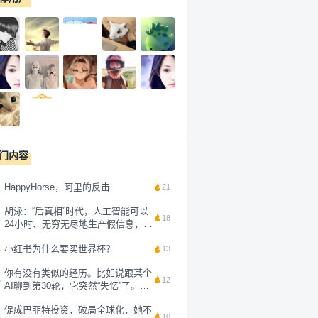
门内容
1
HappyHorse，阿里的反击
21
胡泳：“后真相”时代，人工智能可以
2
18
24小时、无穷无尽地生产假信息，鉴
别起来太难了，与其想如何搞清楚信
3
小红书为什么要买世界杯？
息的真假，不如换一个原则。我的抖
13
音主页上写了一句话：“注意力不是
你有没有类似的经历。比如说跟某个
免费资源，而是人类最后的抵抗。”
4
12
AI聊到第30轮，它突然“失忆”了。你
我觉...
前面刚说过的需求，它转头就忘得一
促成巴菲特投资，破局全球化，她不
干二净。你用Claude写了一下午代
5
10