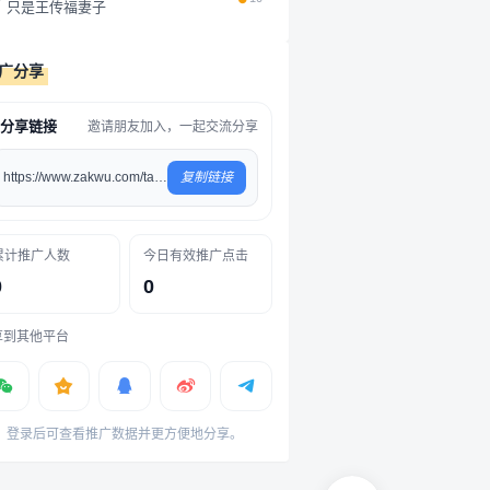
只是王传福妻子
码，第二天重新打开，它对昨天的任
务毫无印象，你问它某个代码，它...
广分享
分享链接
邀请朋友加入，一起交流分享
https://www.zakwu.com/tag/31
复制链接
累计推广人数
今日有效推广点击
0
0
享到其他平台
登录后可查看推广数据并更方便地分享。