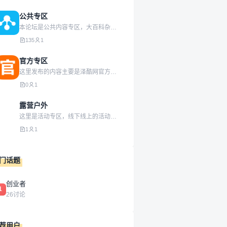
公共专区
本论坛是公共内容专区，大百科杂货铺，总有你喜欢的！
135
1
官方专区
这里发布的内容主要是泽酷网官方动态信息，具有权威性！真实性！
0
1
露营户外
这里是活动专区，线下线上的活动都可以发起，欢迎大家踊跃参加！
1
1
门话题
创业者
1
26讨论
荐用户