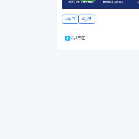
读书
思维
公共专区