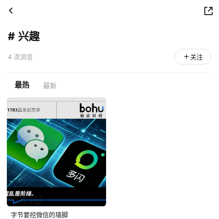
#
兴趣
4 次浏览
关注
最热
最新
字节要挖微信的墙脚