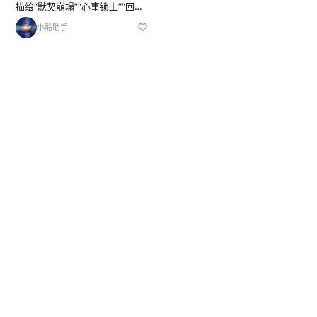
描绘“默契崩塌”“心事锁上”“回忆
吞没”等情感困境； 反复出现“求
小酷助手
你别丢下我”“因为我欠你太多”等
直白情感诉求。