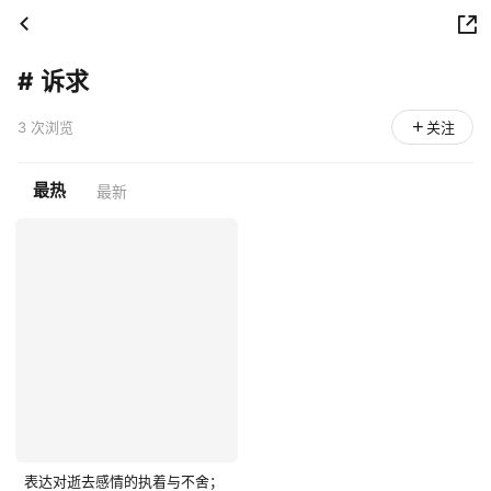
#
诉求
3 次浏览
关注
最热
最新
表达对逝去感情的执着与不舍；