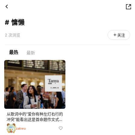
#
慵懒
2 次浏览
关注
最热
最新
从歌词中的“爱你有种左灯右行的
冲突”能看出这是首命题作文式的
歌曲，而蔡健雅略带沙哑的独特
zakwu
嗓音，也唱出了女性对于爱情的