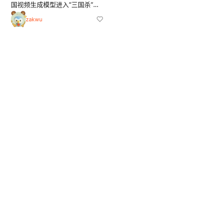
国视频生成模型进入“三国杀”。
字节即梦、快手可灵、阿里Hap
zakwu
pyHorse，谁才是中文视频最强
生产力？「AIX财经」用6段高难
度提示词，带你硬核实测。