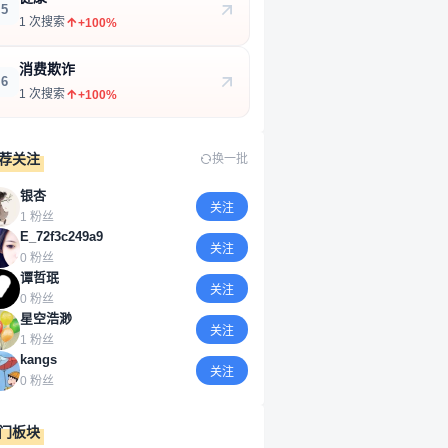
5
1 次搜索
+100%
消费欺诈
6
1 次搜索
+100%
荐关注
换一批
银杏
关注
1 粉丝
E_72f3c249a9
关注
0 粉丝
谭哲珉
关注
0 粉丝
星空浩渺
关注
1 粉丝
kangs
关注
0 粉丝
门板块