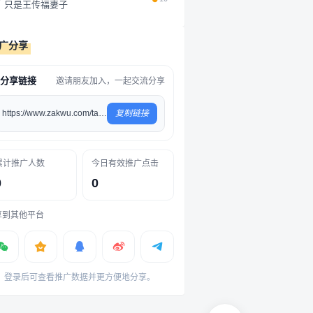
只是王传福妻子
码，第二天重新打开，它对昨天的任
务毫无印象，你问它某个代码，它...
广分享
分享链接
邀请朋友加入，一起交流分享
https://www.zakwu.com/tag/117
复制链接
累计推广人数
今日有效推广点击
0
0
享到其他平台
登录后可查看推广数据并更方便地分享。