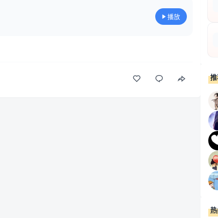
播放
推
热