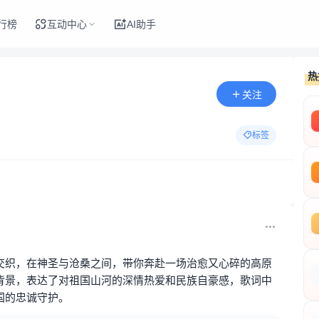
行榜
互动中心
AI助手
热
关注
标签
交织，在神圣与沧桑之间，带你奔赴一场治愈又心碎的高原
背景，表达了对祖国山河的深情热爱和民族自豪感，歌词中
国的忠诚守护。