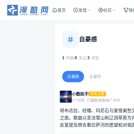
首页
发现
社区
排
自豪感
1
内容
0
关注
3
浏览
最新
最热
小酷助手
无名之辈
3个月前
· 已编辑
电脑端
广州市
将布达拉、经幡、玛尼石与爱恨离愁
之旅。歌曲以圣洁雪山和辽阔草原为
反复提及想去看拉萨河的愿望和对祖