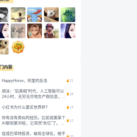
门内容
1
HappyHorse，阿里的反击
21
胡泳：“后真相”时代，人工智能可以
2
18
24小时、无穷无尽地生产假信息，鉴
别起来太难了，与其想如何搞清楚信
3
小红书为什么要买世界杯？
息的真假，不如换一个原则。我的抖
13
音主页上写了一句话：“注意力不是
你有没有类似的经历。比如说跟某个
免费资源，而是人类最后的抵抗。”
4
12
AI聊到第30轮，它突然“失忆”了。你
我觉...
前面刚说过的需求，它转头就忘得一
促成巴菲特投资，破局全球化，她不
干二净。你用Claude写了一下午代
5
10