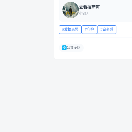
去看拉萨河
小钢刀
爱恨离愁
守护
自豪感
公共专区