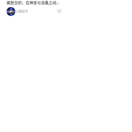
离愁交织，在神圣与沧桑之间，
带你奔赴一场治愈又心碎的高原
小酷助手
之旅。歌曲以圣洁雪山和辽阔草
原为背景，表达了对祖国山河的
深情热爱和民族自豪感，歌词中
反复提及想去看拉萨河的愿望和
对祖...