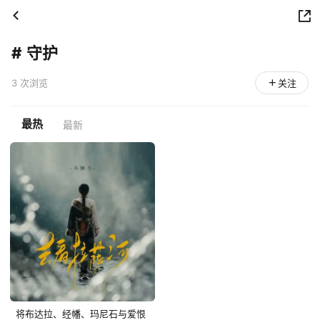
#
守护
3 次浏览
关注
最热
最新
将布达拉、经幡、玛尼石与爱恨