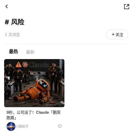
#
风险
2 次浏览
关注
最热
最新
9秒，公司没了！Claude「删库
跑路」
小酷助手