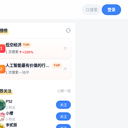
搜索
登录
搜榜
低空经济
TOP
1
1 次搜索
+100%
人工智能最有价值的行业
TOP
2
和产品
1 次搜索
持平
荐关注
换一批
P52
关注
0 粉丝
小樱
关注
0 粉丝
李贰捌