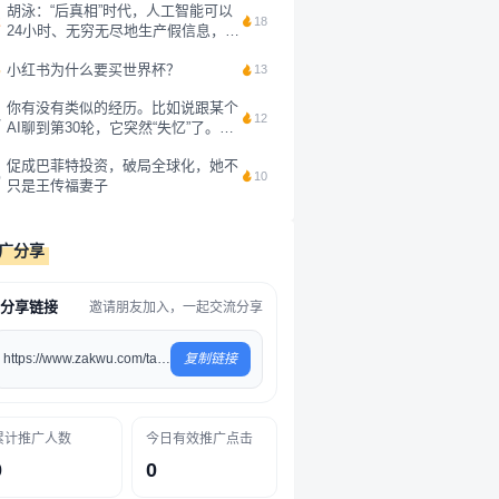
胡泳：“后真相”时代，人工智能可以
2
18
24小时、无穷无尽地生产假信息，鉴
别起来太难了，与其想如何搞清楚信
3
小红书为什么要买世界杯？
息的真假，不如换一个原则。我的抖
13
音主页上写了一句话：“注意力不是
你有没有类似的经历。比如说跟某个
免费资源，而是人类最后的抵抗。”
4
12
AI聊到第30轮，它突然“失忆”了。你
我觉...
前面刚说过的需求，它转头就忘得一
促成巴菲特投资，破局全球化，她不
干二净。你用Claude写了一下午代
5
10
只是王传福妻子
码，第二天重新打开，它对昨天的任
务毫无印象，你问它某个代码，它...
广分享
分享链接
邀请朋友加入，一起交流分享
https://www.zakwu.com/tag/100
复制链接
累计推广人数
今日有效推广点击
0
0