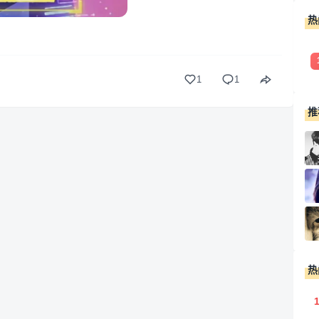
热
1
1
推
热