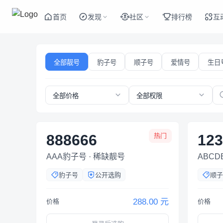
首页
发现
社区
排行榜
互
全部靓号
豹子号
顺子号
爱情号
生日
全部价格
全部权限
888666
热门
123
AAA豹子号 · 稀缺靓号
ABCD
豹子号
公开选购
顺子
288.00 元
价格
价格