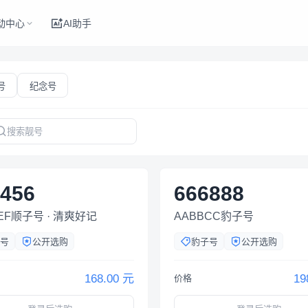
动中心
AI助手
号
纪念号
456
666888
EF顺子号 · 清爽好记
AABBCC豹子号
号
公开选购
豹子号
公开选购
168.00 元
19
价格