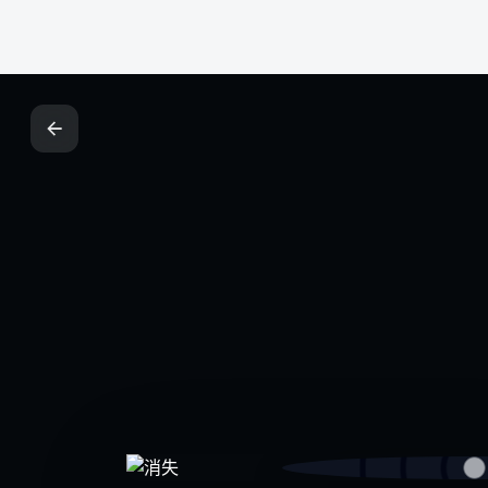
关于我们
告白
价值传递空间，AI+人工双重多维度评估
联系我们
的内容社区，真实、有用、有趣！
广纳英才
用户协议
隐私协议
网站地图
© 2025泽酷网 · All rights reserved.