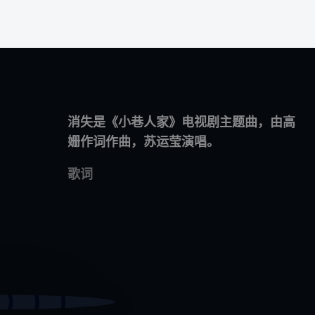
旗下站点
支持中心
消失是《小巷人家》电视剧主题曲，由高
姗作词作曲，苏运莹演唱。
站长博客
广告推广
知享者
帮助中心
歌词
Z书签
友情链接
赞库网
问题反馈
ZakAI API
客户端下载