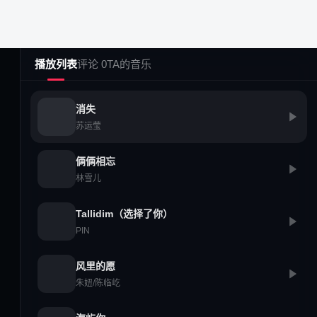
播放列表
评论 0
TA的音乐
消失
移动客户端
苏运莹
俩俩相忘
林雪儿
微博
公众号
QQ频道
Tallidim（选择了你）
iOS
Android
HarmonyOS
PIN
风里的愿
朱妞/陈临屹
粤ICP备2025511522号