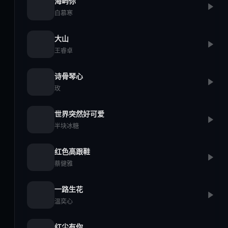
海屿你
白慕寒
大山
王睿卓
诗骨琴心
玫
世界突然好可爱
半块冰糖
红色高跟鞋
蔡健雅
一路生花
温奕心
红尘有你