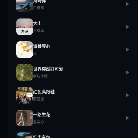
海屿你
白慕寒
大山
王睿卓
诗骨琴心
玫
世界突然好可爱
半块冰糖
红色高跟鞋
蔡健雅
一路生花
温奕心
红尘有你