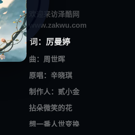
欢迎来访泽酷网
www.zakwu.com
词：厉曼婷
曲：周世晖
原唱：辛晓琪
制作人：贰小金
拈朵微笑的花
想一番人世变换