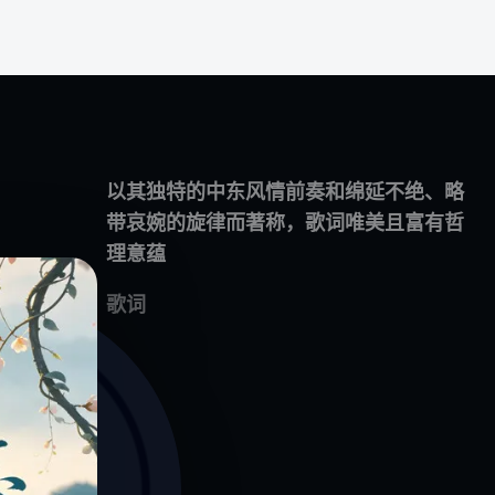
旗下站点
支持中心
以其独特的中东风情前奏和绵延不绝、略
带哀婉的旋律而著称，歌词唯美且富有哲
站长博客
广告推广
理意蕴
知享者
帮助中心
Z书签
友情链接
歌词
赞库网
问题反馈
ZakAI API
客户端下载