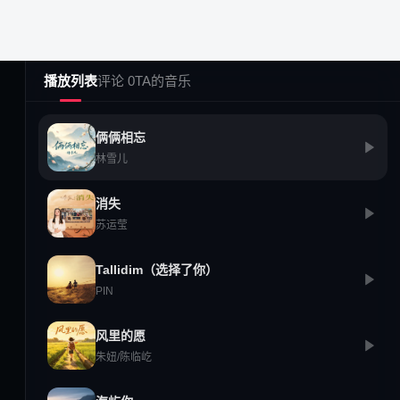
播放列表
评论 0
TA的音乐
俩俩相忘
移动客户端
林雪儿
消失
苏运莹
微博
公众号
QQ频道
Tallidim（选择了你）
iOS
Android
HarmonyOS
PIN
风里的愿
朱妞/陈临屹
粤ICP备2025511522号