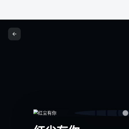
关于我们
告白
价值传递空间，AI+人工双重多维度评估
联系我们
的内容社区，真实、有用、有趣！
广纳英才
用户协议
隐私协议
网站地图
© 2025泽酷网 · All rights reserved.