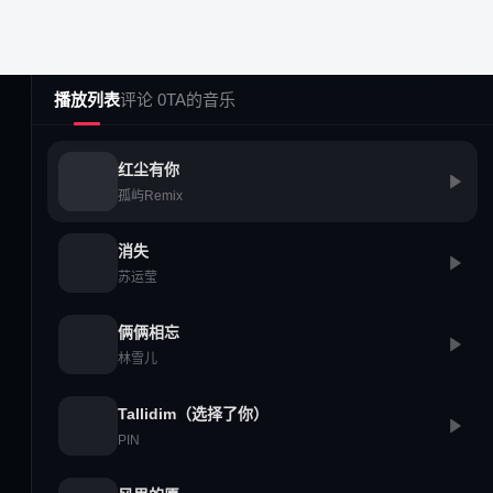
播放列表
评论 0
TA的音乐
红尘有你
移动客户端
孤屿Remix
消失
苏运莹
微博
公众号
QQ频道
俩俩相忘
iOS
Android
HarmonyOS
林雪儿
Tallidim（选择了你）
PIN
粤ICP备2025511522号