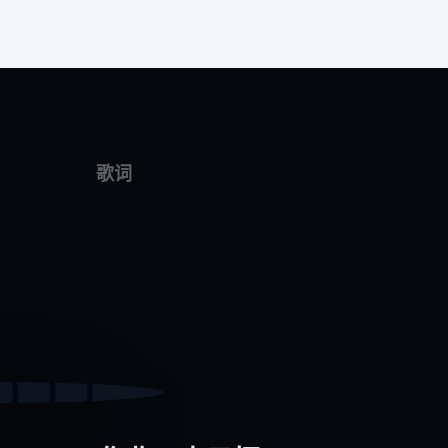
旗下站点
支持中心
歌词
站长博客
广告推广
知享者
帮助中心
Z书签
友情链接
赞库网
问题反馈
ZakAI API
客户端下载