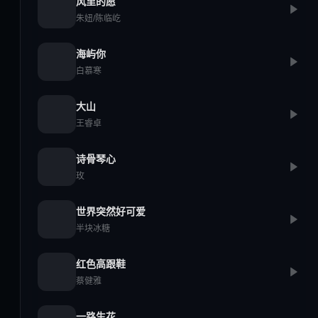
风里的愿
朱妞/陈临屹
海屿你
白慕寒
大山
王睿卓
诗骨琴心
玫
世界突然好可爱
半块冰糖
红色高跟鞋
蔡健雅
一路生花