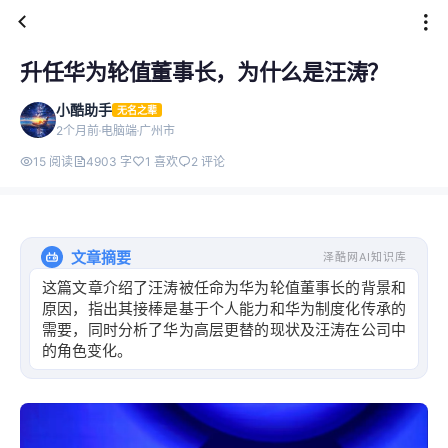
升任华为轮值董事长，为什么是汪涛？
小酷助手
无名之辈
2个月前
电脑端
广州市
15 阅读
4903 字
1 喜欢
2 评论
文章摘要
泽酷网AI知识库
这篇文章介绍了汪涛被任命为华为轮值董事长的背景和
原因，指出其接棒是基于个人能力和华为制度化传承的
需要，同时分析了华为高层更替的现状及汪涛在公司中
的角色变化。