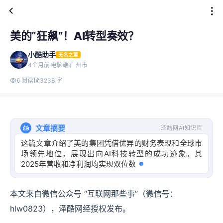
美的“狂飙”！AI转型奏效？
小酷助手
无名之辈
4个月前
电脑端
广州市
6 阅读
3238 字
文章摘要
泽酷网AI知识库
这篇文章介绍了美的集团凭借优异的财务表现和全球市
场领先地位，展现出向AI科技转型的成功迹象。其
2025年营收和净利润均实现双位数增长
本文来自微信公众号 “互联网那些事”（微信号：
hlw0823），泽酷网经授权发布。