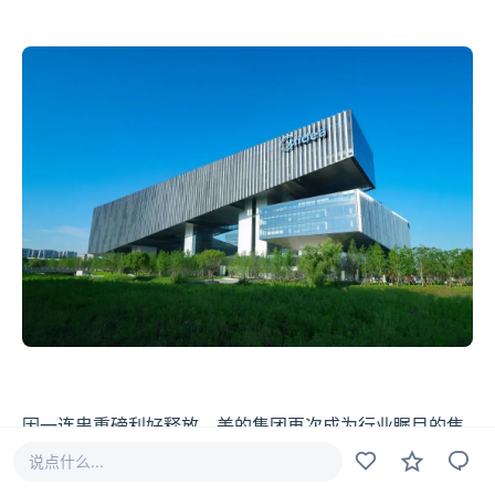
因一连串重磅利好释放，美的集团再次成为行业瞩目的焦
点！多条清晰线索显示，这个家喻户晓的白电巨无霸，正
说点什么...
悄无声息朝AI科技巨兽进化……