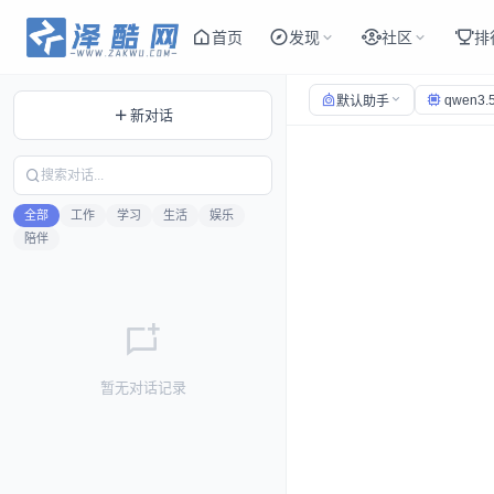
首页
发现
社区
排
qwen3.5
默认助手
新对话
全部
工作
学习
生活
娱乐
陪伴
暂无对话记录